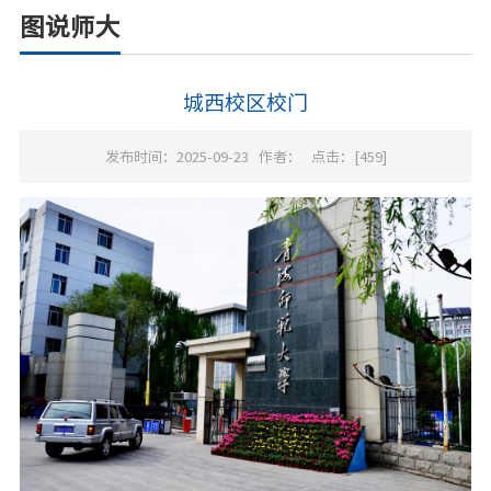
图说师大
城西校区校门
发布时间：2025-09-23
作者：
点击：[
459
]