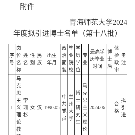
附件
青海师范大学2024
年度拟引进博士名单（第十八批）
岗
政
毕
学
体
最高学
博
序
位
姓
性
民
出生
治
业
历
专
检
备
历毕业
士
号
名
名
别
族
年月
面
院
学
业
政
注
时间
后
称
貌
校
位
审
马
克
马
思
博
克
中
兰
主
李
士
思
拟
共
州
合
1
义
珊
女
汉
1990.05
研
主
2024.06
—
引
党
大
格
理
杉
究
义
进
员
学
论
生
理
教
论