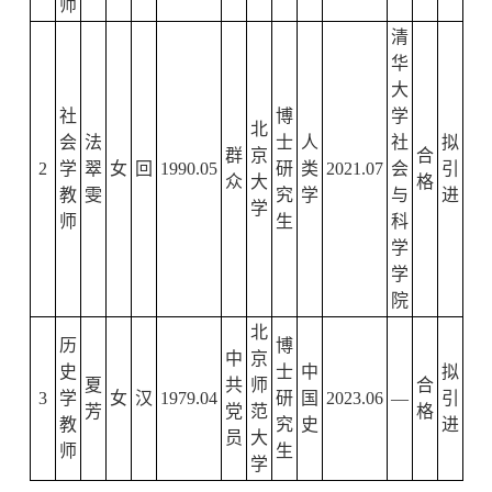
师
清
华
大
社
博
学
北
会
法
士
人
社
拟
群
京
合
2
学
翠
女
回
1990.05
研
类
2021.07
会
引
众
大
格
教
雯
究
学
与
进
学
师
生
科
学
学
院
北
历
博
中
京
史
士
中
拟
夏
共
师
合
3
学
女
汉
1979.04
研
国
2023.06
—
引
芳
党
范
格
教
究
史
进
员
大
师
生
学