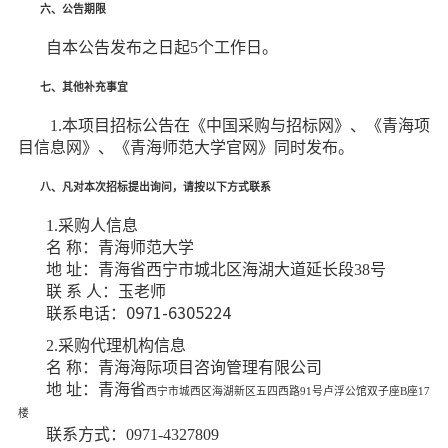
六、公告期限
自本公告发布之日起
5个工作日。
七、其他补充事宜
1.本项
目招标公告在《
中国采购与招标网
》、《青海项
目信息网》
、《
青海师范大学官网
》
同时发布
。
八、凡对本次招标提出询问，请按以下方式联系
1.采购人信息
名
称：
青海师范大学
地
址：
青海省西宁市城北区海湖大道延长段
38号
联
系
人：
玉
老师
联系电话：
0971-6305224
2.采购代理机构信息
名
称：青海海际项目咨询管理有限公司
地
址：青海省
西宁市城西区海湖新区五四西路
91号卢浮公馆双子座B座17
楼
联系方式：
0971-4327809