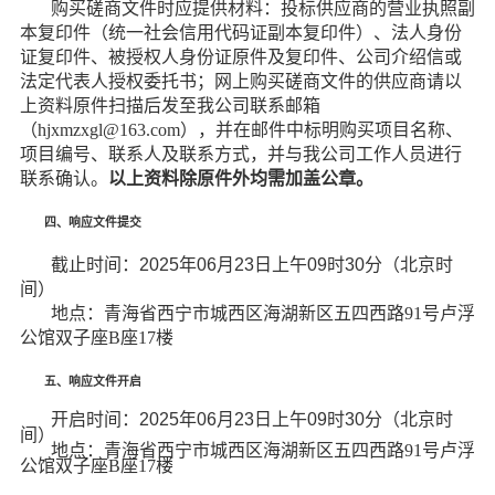
购买磋商文件时应提供材料
：
投标供应商的营业执照副
本复印件（统一社会信用代码证
副本复印件
）、法人身份
证复印件、被授权人身份证原件及复印件、公司介绍信或
法定代表人
授权委托书
；
网上购买磋商文件的供应商请以
上资料原件扫描后发至我公司联系邮箱
（
hjxmzxgl@163.com
），并在邮件中标明购买项目名称、
项目编号、联系人及联系方式，并与我公司工作人员进行
联系确认。
以上资料除原件外均需加盖公章
。
四、响应文件提交
截止时间：
2025
年
06
月
23
日上午
09
时
30
分（北京时
间）
地点：青海省西宁市城西区海湖新区五四西路
91号卢浮
公馆双子座B座17楼
五、响应文件开启
开启时间：
2025
年
06
月
23
日上午
09
时
30
分（北京时
间）
地点：青海省西宁市城西区海湖新区五四西路
91号卢浮
公馆双子座B座17楼