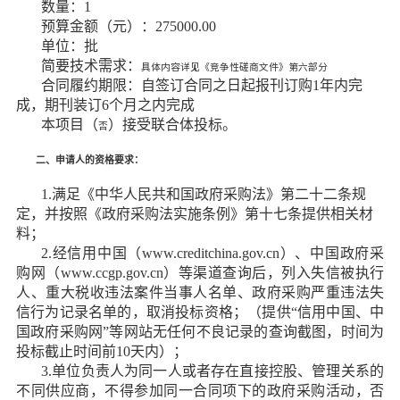
数量：
1
预算金额（元）：
275000
.00
单位：
批
简要技术需求：
具体内容详见《竞争性磋商文件》第六部分
合同履约期限：
自签订合同之日起报刊订购
1年内完
成，期刊装订6个月之内完成
本项目（
）接受联合体投标。
否
二、申请人的资格要求：
1.满足《中华人民共和国政府采购法》第二十二条规
定，并按照《政府采购法实施条例》第十七条提供相关材
料；
2.经信用中国（www.creditchina.gov.cn）、中国政府采
购网（www.ccgp.gov.cn）等渠道查询后，列入失信被执行
人、重大税收违法案件当事人名单、政府采购严重违法失
信行为记录名单的，取消投标资格；（提供“信用中国、中
国政府采购网”等网站无任何不良记录的查询截图，时间为
投标截止时间前10天内）；
3.单位负责人为同一人或者存在直接控股、管理关系的
不同
供应商
，不得参加同一合同项下的政府采购活动，否