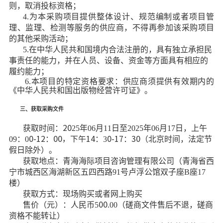
则，取消投标资格；
4.为本采购项目提供整体设计、规范编制或者项目管
理、监理、检测等服务的
供应商
，不得再参加该采购项目
的其他采购活动；
5.在中华人民共和国境内合法注册的，具有独立承担民
事责任的能力，并在人员、设备、资金等方面具有相应的
履约能力
；
6.本项目的特定资格要求：供应商须提供有效期内的
《中华人民共和国出版物经营许可证》
。
三、获取采购文件
获取时间：
20
25
年
0
6
月
11
日至
2025
年
0
6
月
17
日
，
上午
09：0
0-12
：
00，下午14
：
3
0-17
：
30
（北京时间，法定节
假日除外）
。
获取地点：
青海海际项目咨询管理有限公司（
青海省西
宁市城西区海湖新区五四西路
91号卢浮公馆双子座B座17
楼
）
获取方式：
现场
购买
或者网上购买
售价（元）：
人民币
5
00
.00
（磋商文件售后不退，
磋商
资格不能转让）