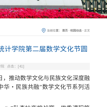
当前位置：
首页
-
校园动态
-
正文
与统计学院第二届数学文化节圆
学院
点击：[
41
]
日，推动数学文化与民族文化深度融
中华・民族共融”数学文化节系列活