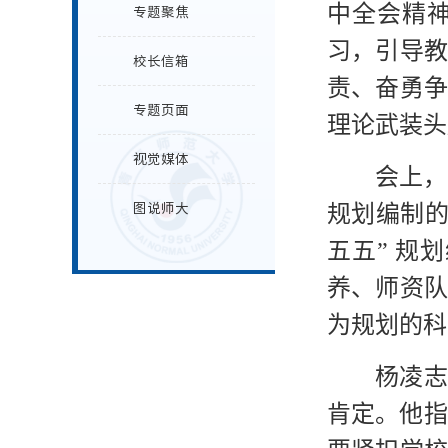
中全会精
专题聚焦
习，引导
校长信箱
责、奋勇
专题页面
理论武装头
视觉媒体
会上，
图说师大
规划编制的
五五” 
养、师资
为规划的科
杨凌志
肯定。他指