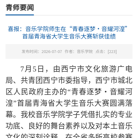
青师要闻
喜报：音乐学院师生在“青春逐梦・音耀河湟”
首届青海省大学生音乐大赛斩获佳绩
发布时间：2026-07-07
作者：音乐学院
点击：[
223
]
7月5日，由西宁市文化旅游广电
局、共青团西宁市委指导，西宁市城北
区人民政府主办的“青春逐梦・音耀河
湟”首届青海省大学生音乐大赛圆满落
幕。我校音乐学院学子凭借扎实的专业
功底、良好的舞台素养以及对本土音乐
文化的深刻诠释，在全省多所高校参赛