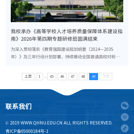
我校承办《高等学校人才培养质量保障体系建设指
南》2026年第四期专题研修班圆满结束
为深入贯彻落实《教育强国建设规划纲要（2024—2035
年）》及三年行动计划部署，持续推动全国普通高校对标
《高等学校人才培养质量保障体系建设指南》（以下简称
《指南》）完善全员、全过程、全方位人才培养质量保...
...
上页
1
45
46
47
48
49
下页
联系我们
© 2019 WWW.QHNU.EDU.CN ALL RIGHTS RESERVED.
青ICP备05000184号-1